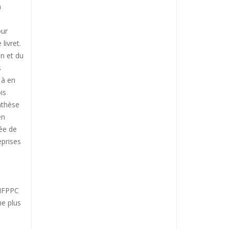
n
our
livret.
on et du
s
 à en
is
nthèse
en
née de
eprises
’IFPPC
he plus