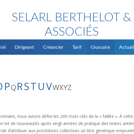
SELARL BERTHELOT &
ASSOCIÉS
rié
Dirigeant
Créancier
Tarif
Glossaire
Actuali
O
P
R
S
T
U
V
Q
W
X
Y
Z
onnaire, nous avions défini les 200 mots-clés de la « faillite ». À cette
 son lot de nouveautés après vingt années de pratique des textes antéri
venait d’attribuer aux procédures collectives un titre générique emprunt