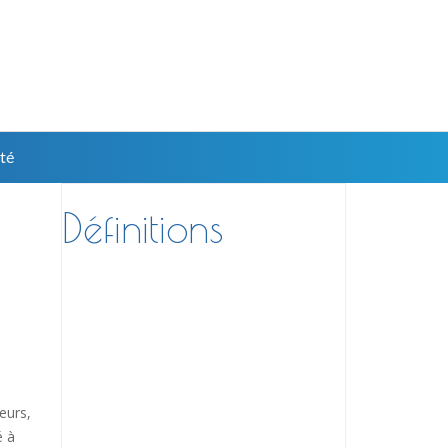
té
Définitions
eurs,
é à