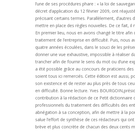
l’une de ses procédures phare : « la loi de sauveg
décret d’application du 12 février 2009, ont réajust
précisant certains termes. Parallèlement, d’autres
mettre en place des règles nouvelles. De ce fait, il
En premier lieu, nous en avons changé le titre afi
traitement de l’entreprise en difficulté. Puis, nous 
quatre années écoulées, dans le souci de les présen
donner une vue exhaustive, impossible à réaliser dan
trancher afin de fournir le sens du mot ou d’une ex
a été possible grâce au concours de praticiens des p
soient tous ici remerciés. Cette édition est aussi, 
son existence et de rester au plus près de tous ceu
en difficulté. Bonne lecture. Yves BOURGOIN,présid
contribution à la rédaction de ce Petit dictionnaire 
professionnels du traitement des difficultés des e
abnégation à sa conception, afin de mettre à la port
salue l’effort de synthèse de ces rédacteurs qui on
brève et plus concrète de chacun des deux cents m