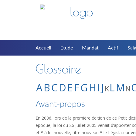
Accueil
Etude
Mandat
Actif
Sala
Glossaire
A
B
C
D
E
F
G
H
I
J
L
M
K
N
Avant-propos
En 2006, lors de la première édition de ce Petit dicti
époque, la loi du 26 juillet 2005 venait d’apporter
et * à loi nouvelle, titre nouveau * le Législateur 