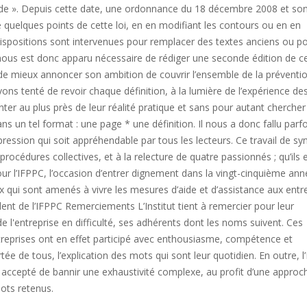
arde ». Depuis cette date, une ordonnance du 18 décembre 2008 et so
é quelques points de cette loi, en en modifiant les contours ou en en
 dispositions sont intervenues pour remplacer des textes anciens ou p
 nous est donc apparu nécessaire de rédiger une seconde édition de ce 
n de mieux annoncer son ambition de couvrir l’ensemble de la préventi
avons tenté de revoir chaque définition, à la lumière de l’expérience de
ter au plus près de leur réalité pratique et sans pour autant chercher
s un tel format : une page * une définition. Il nous a donc fallu parfo
pression qui soit appréhendable par tous les lecteurs. Ce travail de sy
rocédures collectives, et à la relecture de quatre passionnés ; qu’ils 
pour l’IFPPC, l’occasion d’entrer dignement dans la vingt-cinquième an
x qui sont amenés à vivre les mesures d’aide et d’assistance aux entr
ent de l’IFPPC Remerciements L’Institut tient à remercier pour leur
de l'entreprise en difficulté, ses adhérents dont les noms suivent. Ces
ntreprises ont en effet participé avec enthousiasme, compétence et
ée de tous, l’explication des mots qui sont leur quotidien. En outre, l
t accepté de bannir une exhaustivité complexe, au profit d’une approc
ots retenus.