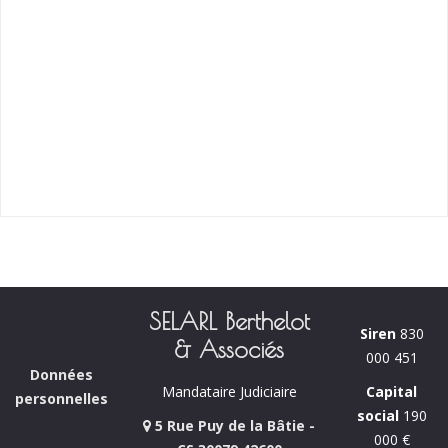
SELARL Berthelot
Siren
830
& Associés
000 451
Données
Capital
Mandataire Judiciaire
personnelles
social
190
5 Rue Puy de la Bâtie -
000 €