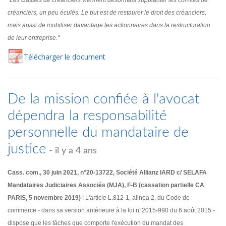
"Les classes de créanciers viennent désormais supplanter les comités de
créanciers, un peu éculés. Le but est de restaurer le droit des créanciers,
mais aussi de mobiliser davantage les actionnaires dans la restructuration
de leur entreprise."
Té
lécharger
le document
De la mission confiée à l'avocat
dépendra la responsabilité
personnelle du mandataire de
justice
- il y a 4 ans
Cass. com., 30 juin 2021, n°20-13722, Société Allianz IARD c/ SELAFA
Mandataires Judiciaires Associés (MJA), F-B (cassation partielle CA
PARIS, 5 novembre 2019)
: L'article L.812-1, alinéa 2, du Code de
commerce - dans sa version antérieure à la loi n°2015-990 du 6 août 2015 -
dispose que les tâches que comporte l'exécution du mandat des