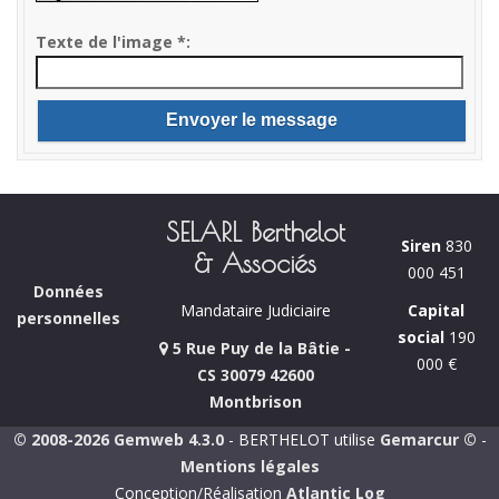
Texte de l'image
*
SELARL Berthelot
Siren
830
& Associés
000 451
Données
Capital
Mandataire Judiciaire
personnelles
social
190
5 Rue Puy de la Bâtie -
000 €
CS 30079 42600
Montbrison
© 2008-2026 Gemweb 4.3.0
- BERTHELOT utilise
Gemarcur ©
-
Mentions légales
Conception/Réalisation
Atlantic Log