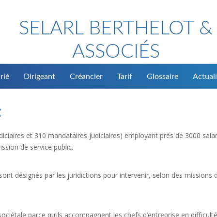
SELARL BERTHELOT &
ASSOCIÉS
rié
Dirigeant
Créancier
Tarif
Glossaire
Actuali
e
iciaires et 310 mandataires judiciaires) employant près de 3000 salar
ission de service public.
sont désignés par les juridictions pour intervenir, selon des missions 
ciétale parce qu’ils accompagnent les chefs d’entreprise en difficulté