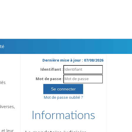
té
Dernière mise à jour : 07/08/2026
Identifiant :
Mot de passe :
iés
Mot de passe oublié ?
diverses,
Informations
 et leur