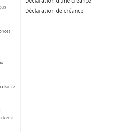
Déclaration d'une créance
vous
Déclaration de créance
nonces
au
 créance
e
ation si