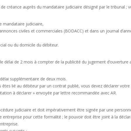
n de créance auprès du mandataire judiciaire désigné par le tribunal ; 
ce mandataire judiciaire,
des annonces civiles et commerciales (BODACC) et dans un journal d’an
ocial ou du domicile du débiteur.
 le délai de 2 mois à compter de la publicité du jugement d’ouverture 
n délai supplémentaire de deux mois.
s êtes lié au débiteur par un contrat publié, vous devez déclarer votre
nvitation à déclarer » envoyée par lettre recommandée avec AR.
océdure judiciaire et doit impérativement être signée par une personn
entreprise pour cette formalité ; le pouvoir doit être joint à la déclar
entreprise.
ents suivants :