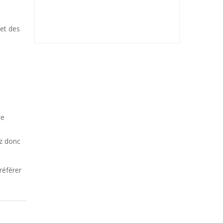
 et des
re
ez donc
référer