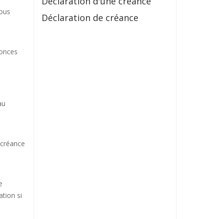
Déclaration d'une créance
vous
Déclaration de créance
nonces
au
 créance
e
ation si