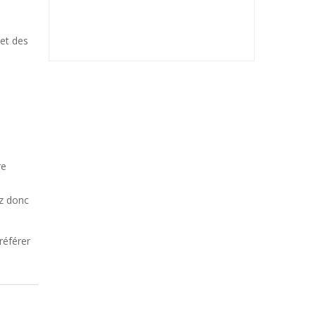
 et des
re
ez donc
référer