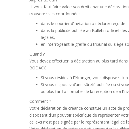
Il vous faut faire valoir vos droits par une déclaratio
trouverez ses coordonnées :
dans le courrier d’invitation à déclarer reçu de 
dans la publicité publiée au Bulletin officiel 
légales,
en interrogeant le greffe du tribunal du siège s
Quand ?
Vous devez effectuer la déclaration au plus tard dans
BODACC.
Si vous résidez à l’étranger, vous disposez d’u
Si vous disposez d’une sûreté publiée ou si vou
au plus tard à compter de la réception de « l’i
Comment ?
Votre déclaration de créance constitue un acte de pr
disposant d’un pouvoir spécifique de représenter votre 
celle-ci n’est pas signée par le représentant légal de l’
Votre déclaration de créance doit comporter les élém