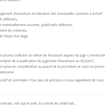
 jugement d’ouverture et indication des éventuelles sommes à échoir¹
fs afférents,
t éventuellement assortie, justificatifs afférents,
ment les créances,
t l’objet d’un litige,
 pouvez solliciter un relevé de forclusion auprès du Juge Commissai
 compter de la publication du jugement d’ouverture au BODACC.
e prise en considération au passif de la procédure et vous ne pourr
intervenir.
atif et sommaire. Pour plus de précision, il vous appartient de vous 
trats, tels que le prêt, le contrat de crédit-bail,…