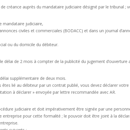
n de créance auprès du mandataire judiciaire désigné par le tribunal ; 
ce mandataire judiciaire,
des annonces civiles et commerciales (BODACC) et dans un journal d’an
ocial ou du domicile du débiteur.
 le délai de 2 mois à compter de la publicité du jugement d’ouverture 
n délai supplémentaire de deux mois.
s êtes lié au débiteur par un contrat publié, vous devez déclarer votre
nvitation à déclarer » envoyée par lettre recommandée avec AR.
océdure judiciaire et doit impérativement être signée par une personn
entreprise pour cette formalité ; le pouvoir doit être joint à la déclar
entreprise.
ents suivants :