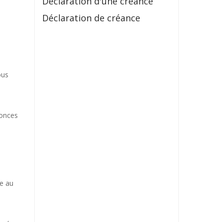
Déclaration d'une créance
Déclaration de créance
ous
nonces
re au