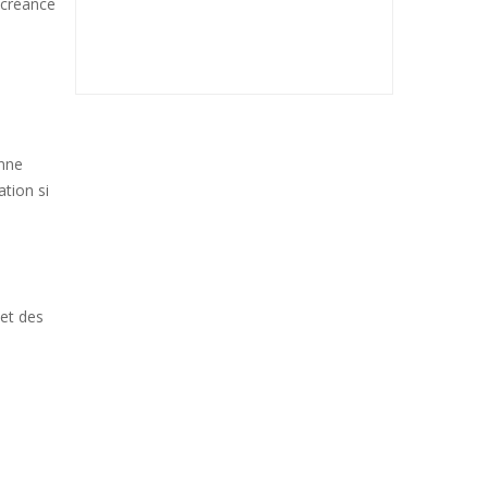
 créance
onne
ation si
 et des