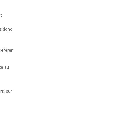
re
ez donc
référer
ce au
rs, sur