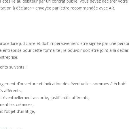
s êtes lié au débiteur par un contrat publié, vous devez déclarer votre
nvitation à déclarer » envoyée par lettre recommandée avec AR.
rocédure judiciaire et doit impérativement être signée par une pers
entreprise pour cette formalité ; le pouvoir doit être joint à la déclar
entreprise.
ents suivants :
 jugement d’ouverture et indication des éventuelles sommes à échoir¹
fs afférents,
t éventuellement assortie, justificatifs afférents,
ment les créances,
t l’objet d’un litige,