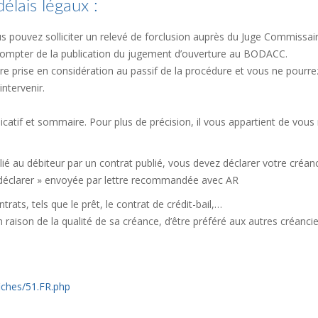
élais légaux :
 pouvez solliciter un relevé de forclusion auprès du Juge Commissai
 compter de la publication du jugement d’ouverture au BODACC.
e prise en considération au passif de la procédure et vous ne pourr
intervenir.
atif et sommaire. Pour plus de précision, il vous appartient de vous 
lié au débiteur par un contrat publié, vous devez déclarer votre créan
 à déclarer » envoyée par lettre recommandée avec AR
ats, tels que le prêt, le contrat de crédit-bail,…
 en raison de la qualité de sa créance, d’être préféré aux autres créancie
fiches/51.FR.php