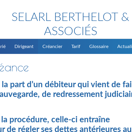
SELARL BERTHELOT &
ASSOCIÉS
rié
Dirigeant
Créancier
Tarif
Glossaire
Actuali
réance
a part d’un débiteur qui vient de fai
sauvegarde, de redressement judiciai
 la procédure, celle-ci entraîne
ur de régler ses dettes antérieures au