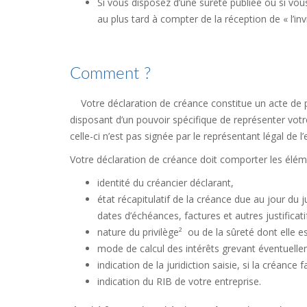
Si vous disposez d’une sûreté publiée ou si vou
au plus tard à compter de la réception de « l’i
Comment ?
Votre déclaration de créance constitue un acte de p
disposant d’un pouvoir spécifique de représenter votre 
celle-ci n’est pas signée par le représentant légal de l’
Votre déclaration de créance doit comporter les élém
identité du créancier déclarant,
état récapitulatif de la créance due au jour du
dates d’échéances, factures et autres justificati
nature du privilège² ou de la sûreté dont elle es
mode de calcul des intérêts grevant éventuelle
indication de la juridiction saisie, si la créance fai
indication du RIB de votre entreprise.