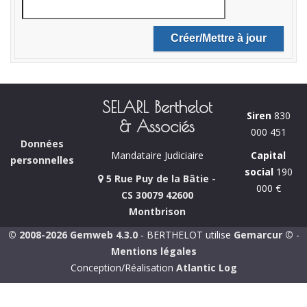
SELARL Berthelot
Siren
830
& Associés
000 451
Données
Capital
Mandataire Judiciaire
personnelles
social
190
5 Rue Puy de la Bâtie -
000 €
CS 30079 42600
Montbrison
© 2008-2026 Gemweb 4.3.0
- BERTHELOT utilise
Gemarcur ©
-
Mentions légales
Conception/Réalisation
Atlantic Log