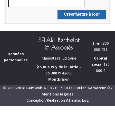
SELARL Berthelot
Siren
830
& Associés
000 451
Données
Capital
Mandataire Judiciaire
personnelles
social
190
5 Rue Puy de la Bâtie -
000 €
CS 30079 42600
Montbrison
© 2008-2026 Gemweb 4.3.0
- BERTHELOT utilise
Gemarcur ©
-
Mentions légales
Conception/Réalisation
Atlantic Log