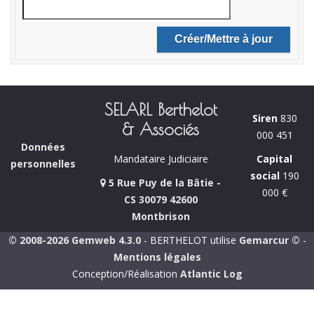
SELARL Berthelot
Siren
830
& Associés
000 451
Données
Capital
Mandataire Judiciaire
personnelles
social
190
5 Rue Puy de la Bâtie -
000 €
CS 30079 42600
Montbrison
© 2008-2026 Gemweb 4.3.0
- BERTHELOT utilise
Gemarcur ©
-
Mentions légales
Conception/Réalisation
Atlantic Log