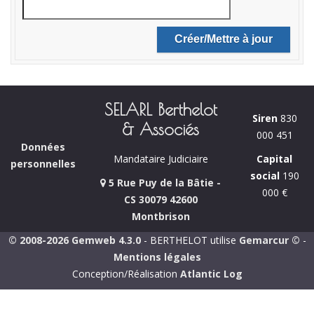
SELARL Berthelot
Siren
830
& Associés
000 451
Données
Capital
Mandataire Judiciaire
personnelles
social
190
5 Rue Puy de la Bâtie -
000 €
CS 30079 42600
Montbrison
© 2008-2026 Gemweb 4.3.0
- BERTHELOT utilise
Gemarcur ©
-
Mentions légales
Conception/Réalisation
Atlantic Log