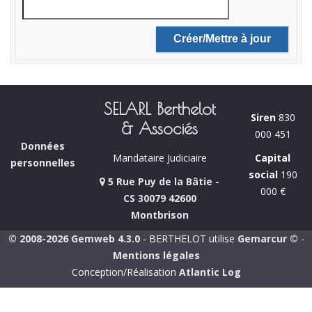
SELARL Berthelot
Siren
830
& Associés
000 451
Données
Capital
Mandataire Judiciaire
personnelles
social
190
5 Rue Puy de la Bâtie -
000 €
CS 30079 42600
Montbrison
© 2008-2026 Gemweb 4.3.0
- BERTHELOT utilise
Gemarcur ©
-
Mentions légales
Conception/Réalisation
Atlantic Log