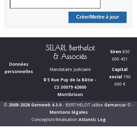
SELARL Berthelot
Siren
830
& Associés
000 451
Données
Capital
Mandataire Judiciaire
personnelles
social
190
5 Rue Puy de la Bâtie -
000 €
CS 30079 42600
Montbrison
© 2008-2026 Gemweb 4.3.0
- BERTHELOT utilise
Gemarcur ©
-
Mentions légales
Conception/Réalisation
Atlantic Log