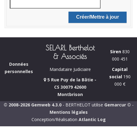
SELARL Berthelot
Siren
830
& Associés
000 451
Données
Capital
Mandataire Judiciaire
personnelles
social
190
5 Rue Puy de la Bâtie -
000 €
CS 30079 42600
Montbrison
© 2008-2026 Gemweb 4.3.0
- BERTHELOT utilise
Gemarcur ©
-
Mentions légales
Conception/Réalisation
Atlantic Log