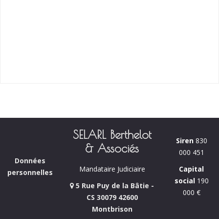
SELARL Berthelot
Siren
830
& Associés
000 451
Données
Capital
Mandataire Judiciaire
personnelles
social
190
5 Rue Puy de la Bâtie -
000 €
CS 30079 42600
Montbrison