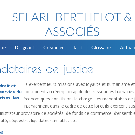
SELARL BERTHELOT &
ASSOCIÉS
rié
Dirigeant
Créancier
Tarif
Glossaire
Actuali
dataires de justice
Ils exercent leurs missions avec loyauté et humanisme et
droit et
contribuent au réemploi rapide des ressources humaines
service du
rises, les
économiques dont ils ont la charge. Les mandataires de j
interviennent dans le cadre de cette loi et ils exercent aus
dministrateur provisoire de sociétés, de fonds de commerce, d’ensembl
té, séquestre, liquidateur amiable, etc.
es