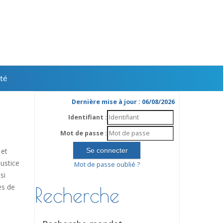
té
Dernière mise à jour : 06/08/2026
Identifiant :
Mot de passe :
 et
ustice
Mot de passe oublié ?
si
es de
Recherche