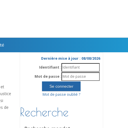
té
Dernière mise à jour : 08/08/2026
Identifiant :
Mot de passe :
 et
ustice
Mot de passe oublié ?
si
es de
Recherche