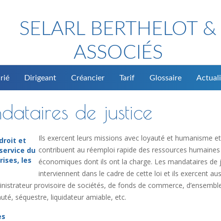
SELARL BERTHELOT &
ASSOCIÉS
rié
Dirigeant
Créancier
Tarif
Glossaire
Actuali
dataires de justice
Ils exercent leurs missions avec loyauté et humanisme et
droit et
contribuent au réemploi rapide des ressources humaines
service du
rises, les
économiques dont ils ont la charge. Les mandataires de j
interviennent dans le cadre de cette loi et ils exercent aus
dministrateur provisoire de sociétés, de fonds de commerce, d’ensembl
té, séquestre, liquidateur amiable, etc.
es