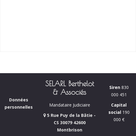
SELARL Berthelot
Siren
830
& Associés
000 451
Données
Capital
Mandataire Judiciaire
personnelles
social
190
5 Rue Puy de la Bâtie -
000 €
CS 30079 42600
Montbrison