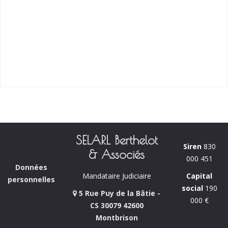
SELARL Berthelot
Siren
830
& Associés
000 451
Données
Capital
Mandataire Judiciaire
personnelles
social
190
5 Rue Puy de la Bâtie -
000 €
CS 30079 42600
Montbrison