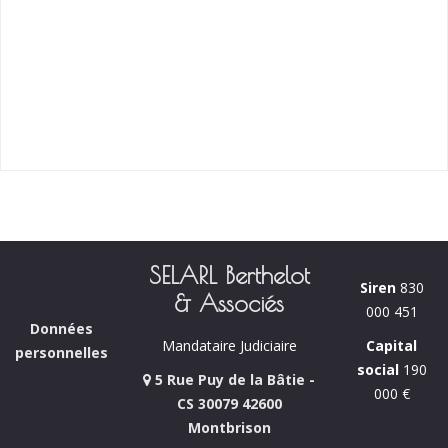
SELARL Berthelot
Siren
830
& Associés
000 451
Données
Capital
Mandataire Judiciaire
personnelles
social
190
5 Rue Puy de la Bâtie -
000 €
CS 30079 42600
Montbrison