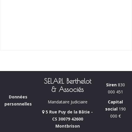
SELARL Berthelot
Siren
830
& Associés
000 451
Données
Capital
Mandataire Judiciaire
personnelles
social
190
5 Rue Puy de la Bâtie -
000 €
CS 30079 42600
Montbrison