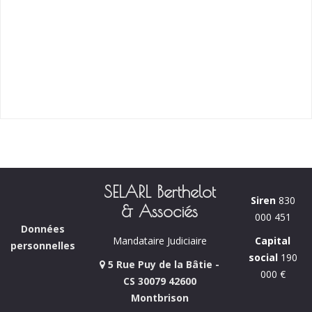
SELARL Berthelot
Siren
830
& Associés
000 451
Données
Capital
Mandataire Judiciaire
personnelles
social
190
5 Rue Puy de la Bâtie -
000 €
CS 30079 42600
Montbrison