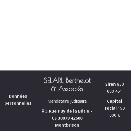
SELARL Berthelot
Siren
830
& Associés
000 451
Données
Capital
Mandataire Judiciaire
personnelles
social
190
5 Rue Puy de la Bâtie -
000 €
CS 30079 42600
Montbrison