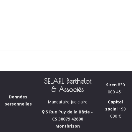
SELARL Berthelot
Siren
830
& Associés
000 451
Données
Capital
Mandataire Judiciaire
personnelles
social
190
5 Rue Puy de la Bâtie -
000 €
CS 30079 42600
Montbrison