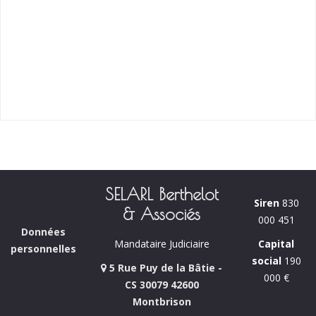
SELARL Berthelot
Siren
830
& Associés
000 451
Données
Capital
Mandataire Judiciaire
personnelles
social
190
5 Rue Puy de la Bâtie -
000 €
CS 30079 42600
Montbrison