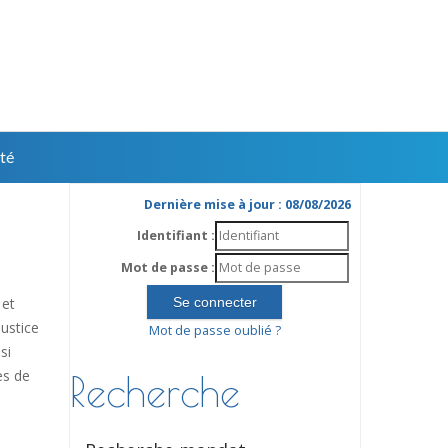
té
Dernière mise à jour : 08/08/2026
Identifiant :
Mot de passe :
 et
ustice
Mot de passe oublié ?
si
es de
Recherche