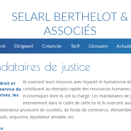
SELARL BERTHELOT &
ASSOCIÉS
rié
Dirigeant
Créancier
Tarif
Glossaire
Actuali
dataires de justice
Ils exercent leurs missions avec loyauté et humanisme et
droit et
contribuent au réemploi rapide des ressources humaines
service du
rises, les
économiques dont ils ont la charge. Les mandataires de j
interviennent dans le cadre de cette loi et ils exercent aus
dministrateur provisoire de sociétés, de fonds de commerce, d’ensembl
té, séquestre, liquidateur amiable, etc.
es