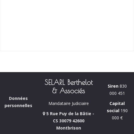
SELARL Berthelot
Siren
830
& Associés
000 451
Données
Capital
Mandataire Judiciaire
personnelles
social
190
5 Rue Puy de la Bâtie -
000 €
CS 30079 42600
Montbrison