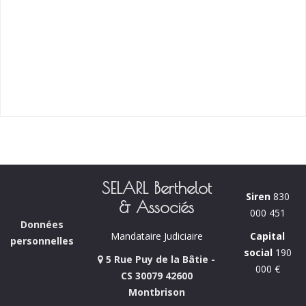
SELARL Berthelot
Siren
830
& Associés
000 451
Données
Capital
Mandataire Judiciaire
personnelles
social
190
5 Rue Puy de la Bâtie -
000 €
CS 30079 42600
Montbrison