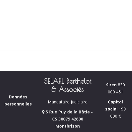
SELARL Berthelot
Siren
830
& Associés
000 451
Données
Capital
Mandataire Judiciaire
personnelles
social
190
5 Rue Puy de la Bâtie -
000 €
CS 30079 42600
Montbrison