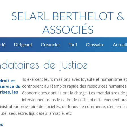
SELARL BERTHELOT &
ASSOCIÉS
rié
Dirigeant
Créancier
Tarif
Glossaire
Actuali
dataires de justice
Ils exercent leurs missions avec loyauté et humanisme et
droit et
contribuent au réemploi rapide des ressources humaines
service du
rises, les
économiques dont ils ont la charge. Les mandataires de j
interviennent dans le cadre de cette loi et ils exercent aus
dministrateur provisoire de sociétés, de fonds de commerce, d’ensembl
té, séquestre, liquidateur amiable, etc.
es