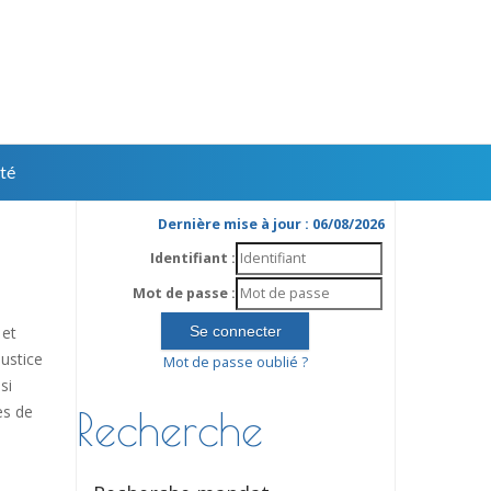
té
Dernière mise à jour : 06/08/2026
Identifiant :
Mot de passe :
 et
ustice
Mot de passe oublié ?
si
es de
Recherche