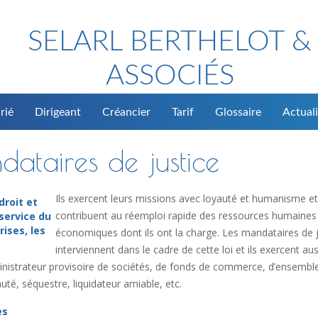
SELARL BERTHELOT &
ASSOCIÉS
rié
Dirigeant
Créancier
Tarif
Glossaire
Actuali
dataires de justice
Ils exercent leurs missions avec loyauté et humanisme et
droit et
contribuent au réemploi rapide des ressources humaines
service du
rises, les
économiques dont ils ont la charge. Les mandataires de j
interviennent dans le cadre de cette loi et ils exercent aus
dministrateur provisoire de sociétés, de fonds de commerce, d’ensembl
té, séquestre, liquidateur amiable, etc.
es