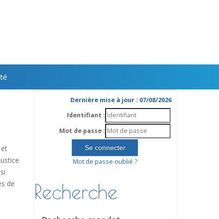
té
Dernière mise à jour : 07/08/2026
Identifiant :
Mot de passe :
 et
ustice
Mot de passe oublié ?
si
es de
Recherche