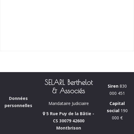
SELARL Berthelot
Siren
830
& Associés
000 451
Données
Capital
Mandataire Judiciaire
personnelles
social
190
5 Rue Puy de la Bâtie -
000 €
CS 30079 42600
Montbrison