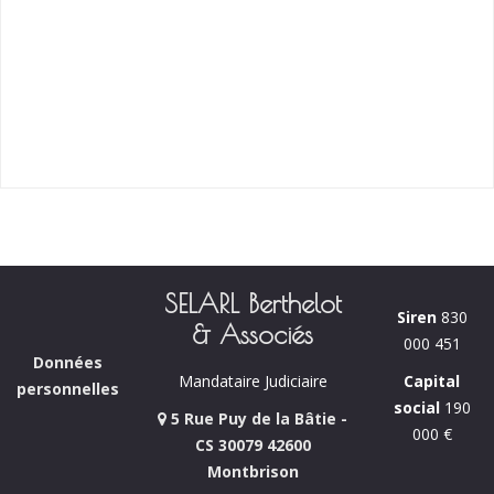
SELARL Berthelot
Siren
830
& Associés
000 451
Données
Capital
Mandataire Judiciaire
personnelles
social
190
5 Rue Puy de la Bâtie -
000 €
CS 30079 42600
Montbrison