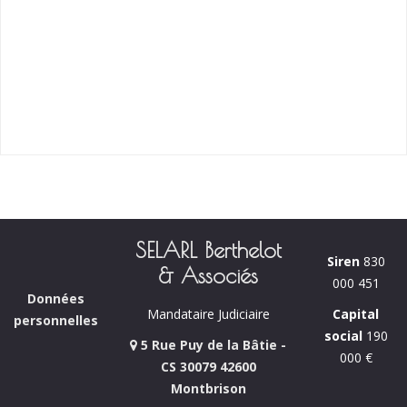
SELARL Berthelot
Siren
830
& Associés
000 451
Données
Capital
Mandataire Judiciaire
personnelles
social
190
5 Rue Puy de la Bâtie -
000 €
CS 30079 42600
Montbrison