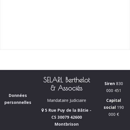
SELARL Berthelot
Siren
830
& Associés
000 451
Données
Capital
Mandataire Judiciaire
personnelles
social
190
5 Rue Puy de la Bâtie -
000 €
CS 30079 42600
Montbrison