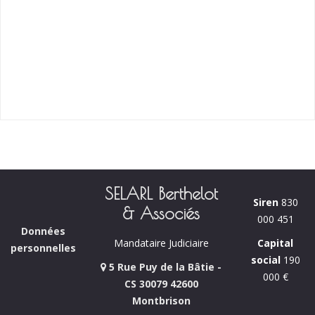
SELARL Berthelot
Siren
830
& Associés
000 451
Données
Capital
Mandataire Judiciaire
personnelles
social
190
5 Rue Puy de la Bâtie -
000 €
CS 30079 42600
Montbrison