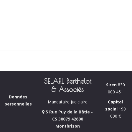
SELARL Berthelot
Siren
830
& Associés
000 451
Données
Capital
Mandataire Judiciaire
personnelles
social
190
5 Rue Puy de la Bâtie -
000 €
CS 30079 42600
Montbrison