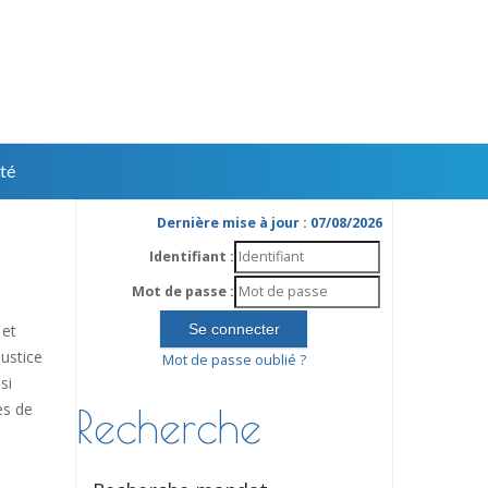
té
Dernière mise à jour : 07/08/2026
Identifiant :
Mot de passe :
 et
ustice
Mot de passe oublié ?
si
es de
Recherche