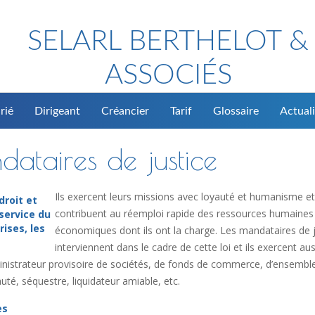
SELARL BERTHELOT &
ASSOCIÉS
rié
Dirigeant
Créancier
Tarif
Glossaire
Actuali
dataires de justice
Ils exercent leurs missions avec loyauté et humanisme et
droit et
contribuent au réemploi rapide des ressources humaines
service du
rises, les
économiques dont ils ont la charge. Les mandataires de j
interviennent dans le cadre de cette loi et ils exercent aus
dministrateur provisoire de sociétés, de fonds de commerce, d’ensembl
té, séquestre, liquidateur amiable, etc.
es