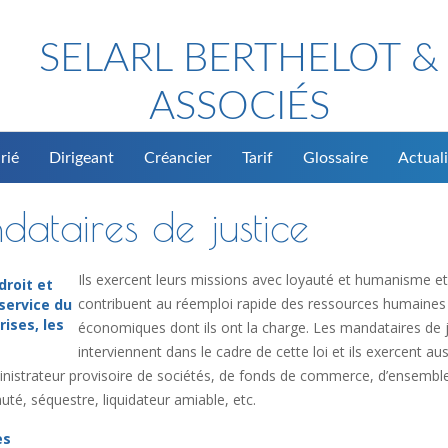
SELARL BERTHELOT &
ASSOCIÉS
rié
Dirigeant
Créancier
Tarif
Glossaire
Actuali
dataires de justice
Ils exercent leurs missions avec loyauté et humanisme et
droit et
contribuent au réemploi rapide des ressources humaines
service du
rises, les
économiques dont ils ont la charge. Les mandataires de j
interviennent dans le cadre de cette loi et ils exercent aus
dministrateur provisoire de sociétés, de fonds de commerce, d’ensembl
té, séquestre, liquidateur amiable, etc.
es