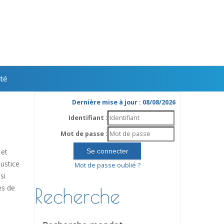
té
Dernière mise à jour : 08/08/2026
Identifiant :
Mot de passe :
 et
ustice
Mot de passe oublié ?
si
es de
Recherche