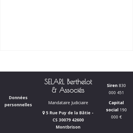
SELARL Berthelot
Siren
830
& Associés
000 451
Données
Capital
Mandataire Judiciaire
personnelles
social
190
5 Rue Puy de la Bâtie -
000 €
CS 30079 42600
Montbrison