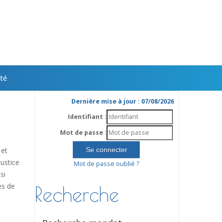
té
Dernière mise à jour : 07/08/2026
Identifiant :
Mot de passe :
 et
ustice
Mot de passe oublié ?
si
es de
Recherche