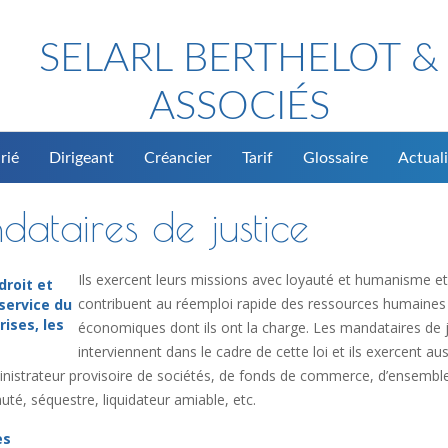
SELARL BERTHELOT &
ASSOCIÉS
rié
Dirigeant
Créancier
Tarif
Glossaire
Actuali
dataires de justice
Ils exercent leurs missions avec loyauté et humanisme et
droit et
contribuent au réemploi rapide des ressources humaines
service du
rises, les
économiques dont ils ont la charge. Les mandataires de j
interviennent dans le cadre de cette loi et ils exercent aus
dministrateur provisoire de sociétés, de fonds de commerce, d’ensembl
té, séquestre, liquidateur amiable, etc.
es