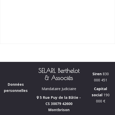
SELARL Berthelot
Siren
830
& Associés
000 451
Données
Capital
Mandataire Judiciaire
personnelles
social
190
5 Rue Puy de la Bâtie -
000 €
CS 30079 42600
Montbrison