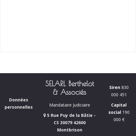
SELARL Berthelot
Siren
830
& Associés
000 451
Données
Capital
Mandataire Judiciaire
personnelles
social
190
5 Rue Puy de la Bâtie -
000 €
CS 30079 42600
Montbrison