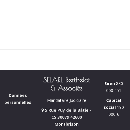
SELARL Berthelot
Siren
830
& Associés
000 451
Données
Capital
Mandataire Judiciaire
personnelles
social
190
5 Rue Puy de la Bâtie -
000 €
CS 30079 42600
Montbrison