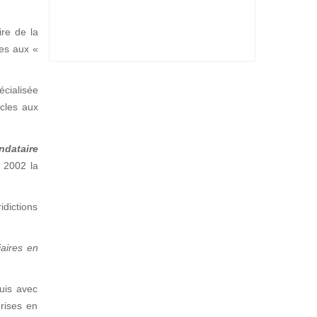
ire de la
ées aux «
écialisée
icles aux
ndataire
s 2002 la
dictions
iaires en
quis avec
prises en