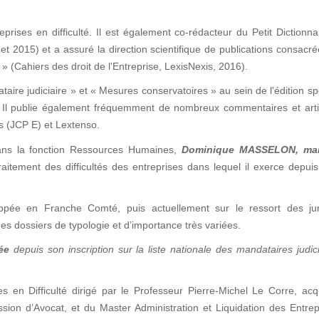
prises en difficulté. Il est également co-rédacteur du Petit Dictionna
et 2015) et a assuré la direction scientifique de publications consacr
» (Cahiers des droit de l'Entreprise, LexisNexis, 2016).
taire judiciaire » et « Mesures conservatoires » au sein de l'édition sp
 ». Il publie également fréquemment de nombreux commentaires et art
is (JCP E) et Lextenso.
ans la fonction Ressources Humaines,
Dominique MASSELON
, ma
aitement des difficultés des entreprises dans lequel il exerce depui
pée en Franche Comté, puis actuellement sur le ressort des juri
es dossiers de typologie et d’importance très variées.
ée
depuis son inscription sur la liste nationale des mandataires judic
es en Difficulté dirigé par le Professeur Pierre-Michel Le Corre, ac
ession d’Avocat, et du Master Administration et Liquidation des Entre