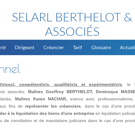
SELARL BERTHELOT &
ASSOCIÉS
rié
Dirigeant
Créancier
Tarif
Glossaire
Actuali
onnel
rices), compétent(e)s, qualifié(e)s et expérimenté(e)s
, la
rois associés,
Maîtres Geoffroy BERTHELOT, Dominique MASS
alariée,
Maîtres Karen NACHAR,
exerce avec professionnalisme, 
, aux fins de
représenter les créanciers
, dans le cas d'une proc
der à la liquidation des biens d'une entreprise
en liquidation judicia
de conciliation et de mandataire judiciaire dans le cas d'une proc