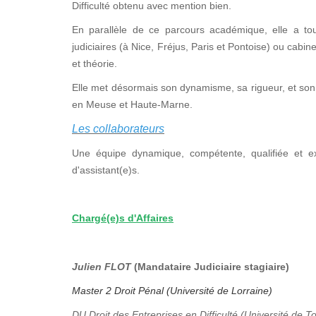
Difficulté obtenu avec mention bien.
En parallèle de ce parcours académique, elle a tou
judiciaires (à Nice, Fréjus, Paris et Pontoise) ou cabi
et théorie.
Elle met désormais son dynamisme, sa rigueur, et son 
en Meuse et Haute-Marne.
Les collaborateurs
Une équipe dynamique, compétente, qualifiée et e
d'assistant(e)s.
Chargé(e)s d'Affaires
Julien FLOT
(Mandataire Judiciaire stagiaire)
Master 2 Droit Pénal (Université de Lorraine)
DU Droit des Entreprises en Difficulté (Université de T