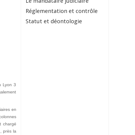
Le mandataire judiciaire
Réglementation et contrôle
Statut et déontologie
in Lyon 3
galement
iaires en
 colonnes
t chargé
I
, près la