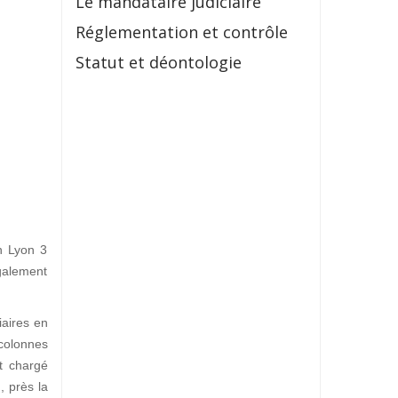
Le mandataire judiciaire
Réglementation et contrôle
Statut et déontologie
in Lyon 3
galement
iaires en
 colonnes
t chargé
I
, près la