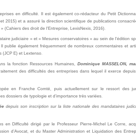
prises en difficulté. Il est également co-rédacteur du Petit Dictionna
et 2015) et a assuré la direction scientifique de publications consacr
» (Cahiers des droit de l'Entreprise, LexisNexis, 2016).
taire judiciaire » et « Mesures conservatoires » au sein de l'édition sp
 ». Il publie également fréquemment de nombreux commentaires et art
is (JCP E) et Lextenso.
ans la fonction Ressources Humaines,
Dominique MASSELON
, ma
aitement des difficultés des entreprises dans lequel il exerce depui
pée en Franche Comté, puis actuellement sur le ressort des juri
es dossiers de typologie et d’importance très variées.
ée
depuis son inscription sur la liste nationale des mandataires judic
es en Difficulté dirigé par le Professeur Pierre-Michel Le Corre, ac
ession d’Avocat, et du Master Administration et Liquidation des Entre