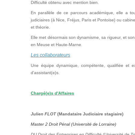
Difficulté obtenu avec mention bien.
En parallèle de ce parcours académique, elle a tou
judiciaires (à Nice, Fréjus, Paris et Pontoise) ou cabi
et théorie.
Elle met désormais son dynamisme, sa rigueur, et son 
en Meuse et Haute-Marne.
Les collaborateurs
Une équipe dynamique, compétente, qualifiée et e
d'assistant(e)s.
Chargé(e)s d'Affaires
Julien FLOT
(Mandataire Judiciaire stagiaire)
Master 2 Droit Pénal (Université de Lorraine)
DU Droit des Entreprises en Difficulté (Université de T