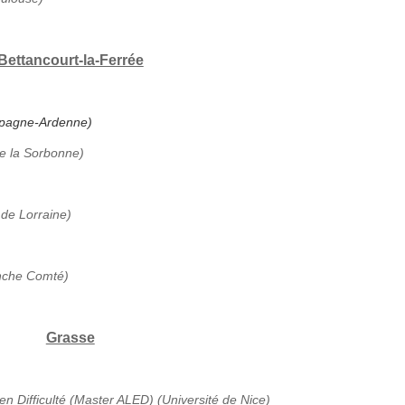
Bettancourt-la-Ferrée
ampagne-Ardenne)
de la Sorbonne)
 de Lorraine)
anche Comté)
Grasse
en Difficulté (Master ALED) (Université de Nice)