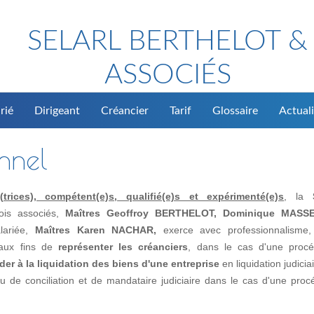
SELARL BERTHELOT &
ASSOCIÉS
rié
Dirigeant
Créancier
Tarif
Glossaire
Actuali
onnel
rices), compétent(e)s, qualifié(e)s et expérimenté(e)s
, la
rois associés,
Maîtres Geoffroy BERTHELOT, Dominique MASS
alariée,
Maîtres Karen NACHAR,
exerce avec professionnalisme, 
, aux fins de
représenter les créanciers
, dans le cas d'une proc
der à la liquidation des biens d'une entreprise
en liquidation judicia
de conciliation et de mandataire judiciaire dans le cas d'une proc