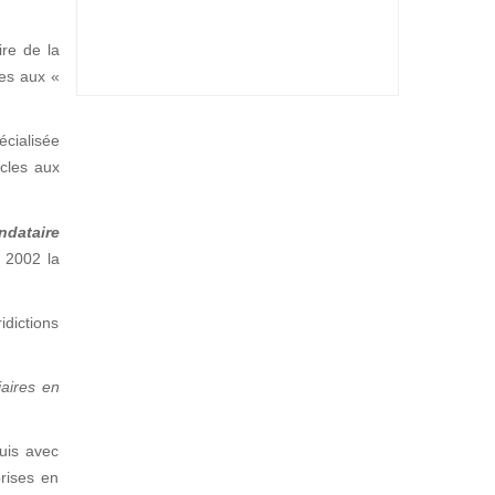
ire de la
ées aux «
écialisée
icles aux
ndataire
s 2002 la
dictions
iaires en
quis avec
prises en