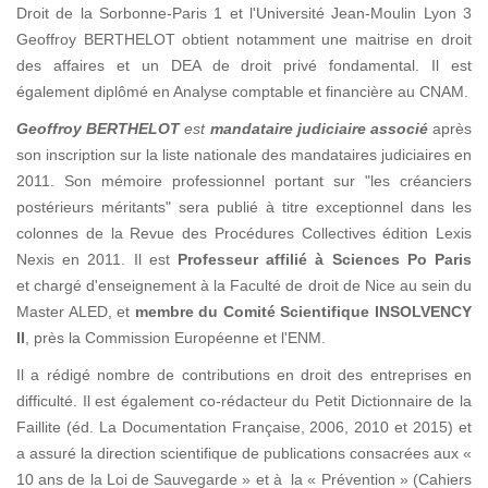
Droit de la Sorbonne-Paris 1 et l'Université Jean-Moulin Lyon 3
Geoffroy BERTHELOT obtient notamment une maitrise en droit
des affaires et un DEA de droit privé fondamental. Il est
également diplômé en Analyse comptable et financière au CNAM.
Geoffroy BERTHELOT
est
mandataire judiciaire associé
après
son inscription sur la liste nationale des mandataires judiciaires en
2011. Son mémoire professionnel portant sur "les créanciers
postérieurs méritants" sera publié à titre exceptionnel dans les
colonnes de la Revue des Procédures Collectives édition Lexis
Nexis en 2011. Il est
Professeur affilié à Sciences Po Paris
et chargé d'enseignement à la Faculté de droit de Nice au sein du
Master ALED, et
membre du Comité Scientifique INSOLVENCY
II
, près la Commission Européenne et l'ENM.
Il a rédigé nombre de contributions en droit des entreprises en
difficulté. Il est également co-rédacteur du Petit Dictionnaire de la
Faillite (éd. La Documentation Française, 2006, 2010 et 2015) et
a assuré la direction scientifique de publications consacrées aux «
10 ans de la Loi de Sauvegarde » et à la « Prévention » (Cahiers