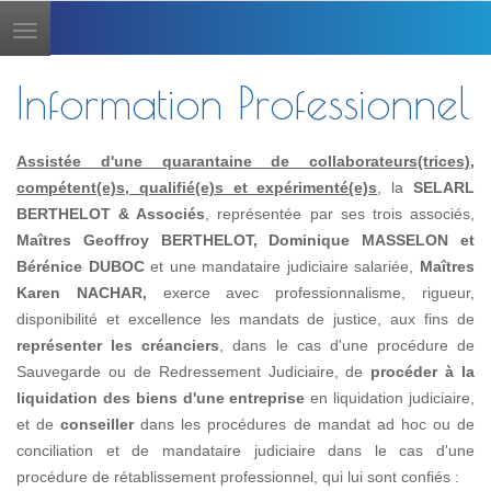
Toggle
navigation
Information Professionnel
Assistée d'une quarantaine de collaborateurs(trices),
compétent(e)s, qualifié(e)s et expérimenté(e)s
, la
SELARL
BERTHELOT & Associés
, représentée par ses trois associés,
Maîtres Geoffroy BERTHELOT, Dominique MASSELON et
Bérénice DUBOC
et une mandataire judiciaire salariée,
Maîtres
Karen NACHAR,
exerce avec professionnalisme, rigueur,
disponibilité et excellence les mandats de justice, aux fins de
représenter les créanciers
, dans le cas d'une procédure de
Sauvegarde ou de Redressement Judiciaire, de
procéder à la
liquidation des biens d'une entreprise
en liquidation judiciaire,
et de
conseiller
dans les procédures de mandat ad hoc ou de
conciliation et de mandataire judiciaire dans le cas d'une
procédure de rétablissement professionnel, qui lui sont confiés :