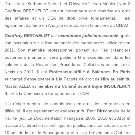
Droit de la Sorbonne-Paris 1 et l'Université Jean-Moulin Lyon 3
Geoffroy BERTHELOT obtient notamment une maitrise en droit
des affaires et un DEA de droit privé fondamental. Il est
également diplômé en Analyse comptable et financière au CNAM.
Geoffroy BERTHELOT
est
mandataire judiciaire associé
après
son inscription sur la liste nationale des mandataires judiciaires en
2011. Son mémoire professionnel portant sur "les créanciers
postérieurs méritants" sera publié à titre exceptionnel dans les
colonnes de la Revue des Procédures Collectives édition Lexis
Nexis en 2011. Il est
Professeur affilié à Sciences Po Paris
et chargé d'enseignement à la Faculté de droit de Nice au sein du
Master ALED, et
membre du Comité Scientifique INSOLVENCY
II
, près la Commission Européenne et l'ENM.
Il a rédigé nombre de contributions en droit des entreprises en
difficulté. Il est également co-rédacteur du Petit Dictionnaire de la
Faillite (éd. La Documentation Française, 2006, 2010 et 2015) et
a assuré la direction scientifique de publications consacrées aux «
10 ans de la Loi de Sauvegarde » et à la « Prévention » (Cahiers