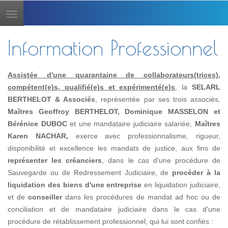
Toggle
navigation
Information Professionnel
Assistée d'une quarantaine de collaborateurs(trices),
compétent(e)s, qualifié(e)s et expérimenté(e)s
, la
SELARL
BERTHELOT & Associés
, représentée par ses trois associés,
Maîtres Geoffroy BERTHELOT, Dominique MASSELON et
Bérénice DUBOC
et une mandataire judiciaire salariée,
Maîtres
Karen NACHAR,
exerce avec professionnalisme, rigueur,
disponibilité et excellence les mandats de justice, aux fins de
représenter les créanciers
, dans le cas d'une procédure de
Sauvegarde ou de Redressement Judiciaire, de
procéder à la
liquidation des biens d'une entreprise
en liquidation judiciaire,
et de
conseiller
dans les procédures de mandat ad hoc ou de
conciliation et de mandataire judiciaire dans le cas d'une
procédure de rétablissement professionnel, qui lui sont confiés :