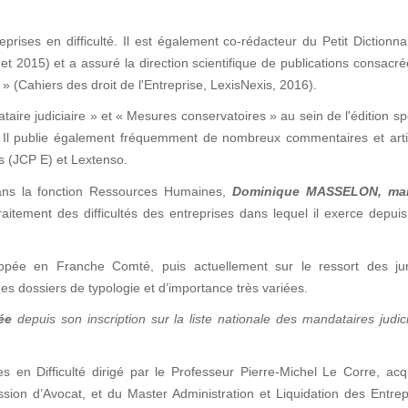
prises en difficulté. Il est également co-rédacteur du Petit Dictionna
et 2015) et a assuré la direction scientifique de publications consacr
» (Cahiers des droit de l'Entreprise, LexisNexis, 2016).
taire judiciaire » et « Mesures conservatoires » au sein de l'édition sp
 ». Il publie également fréquemment de nombreux commentaires et art
is (JCP E) et Lextenso.
ans la fonction Ressources Humaines,
Dominique MASSELON
, ma
aitement des difficultés des entreprises dans lequel il exerce depui
pée en Franche Comté, puis actuellement sur le ressort des juri
es dossiers de typologie et d’importance très variées.
ée
depuis son inscription sur la liste nationale des mandataires judic
es en Difficulté dirigé par le Professeur Pierre-Michel Le Corre, ac
ession d’Avocat, et du Master Administration et Liquidation des Entre