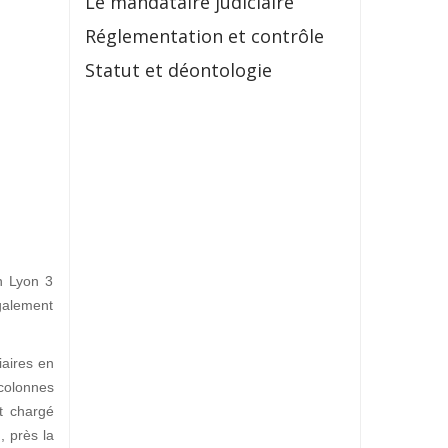
Le mandataire judiciaire
Réglementation et contrôle
Statut et déontologie
in Lyon 3
galement
iaires en
 colonnes
t chargé
I
, près la