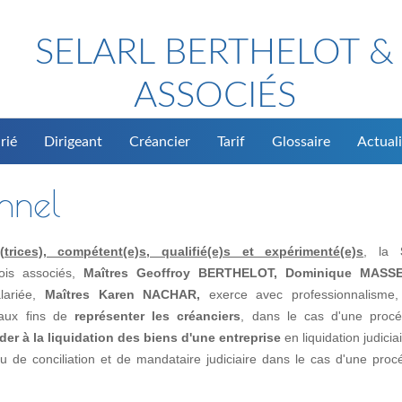
SELARL BERTHELOT &
ASSOCIÉS
rié
Dirigeant
Créancier
Tarif
Glossaire
Actuali
onnel
rices), compétent(e)s, qualifié(e)s et expérimenté(e)s
, la
rois associés,
Maîtres Geoffroy BERTHELOT, Dominique MASS
alariée,
Maîtres Karen NACHAR,
exerce avec professionnalisme, 
, aux fins de
représenter les créanciers
, dans le cas d'une proc
der à la liquidation des biens d'une entreprise
en liquidation judicia
de conciliation et de mandataire judiciaire dans le cas d'une proc