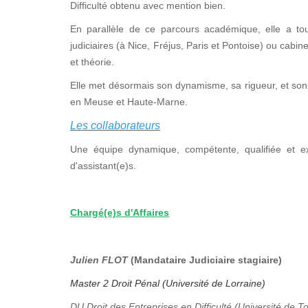
Difficulté obtenu avec mention bien.
En parallèle de ce parcours académique, elle a tou
judiciaires (à Nice, Fréjus, Paris et Pontoise) ou cabi
et théorie.
Elle met désormais son dynamisme, sa rigueur, et son 
en Meuse et Haute-Marne.
Les collaborateurs
Une équipe dynamique, compétente, qualifiée et e
d'assistant(e)s.
Chargé(e)s d'Affaires
Julien FLOT
(Mandataire Judiciaire stagiaire)
Master 2 Droit Pénal (Université de Lorraine)
DU Droit des Entreprises en Difficulté (Université de T