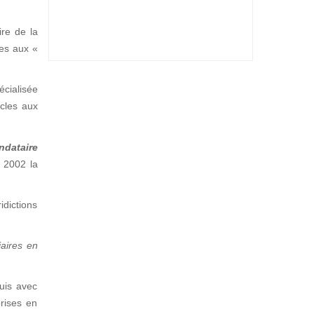
ire de la
ées aux «
écialisée
icles aux
ndataire
s 2002 la
dictions
iaires en
quis avec
prises en