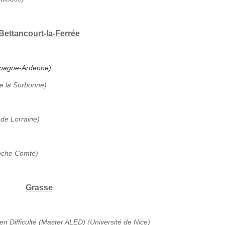
Bettancourt-la-Ferrée
ampagne-Ardenne)
de la Sorbonne)
 de Lorraine)
anche Comté)
Grasse
en Difficulté (Master ALED) (Université de Nice)